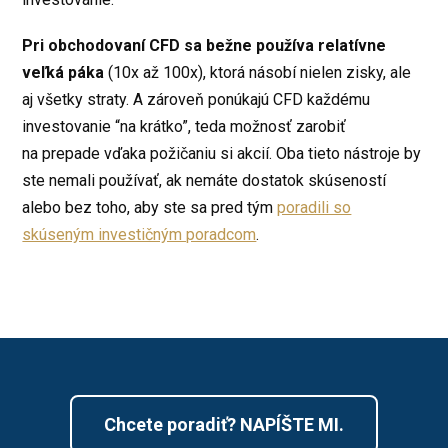
Pri obchodovaní CFD sa bežne používa relatívne
veľká páka
(10x až 100x), ktorá násobí nielen zisky, ale
aj všetky straty. A zároveň ponúkajú CFD každému
investovanie “na krátko”, teda možnosť zarobiť
na prepade vďaka požičaniu si akcií. Oba tieto nástroje by
ste nemali používať, ak nemáte dostatok skúseností
alebo bez toho, aby ste sa pred tým
poradili so
skúseným investičným poradcom
.
Chcete poradiť? NAPÍŠTE MI.