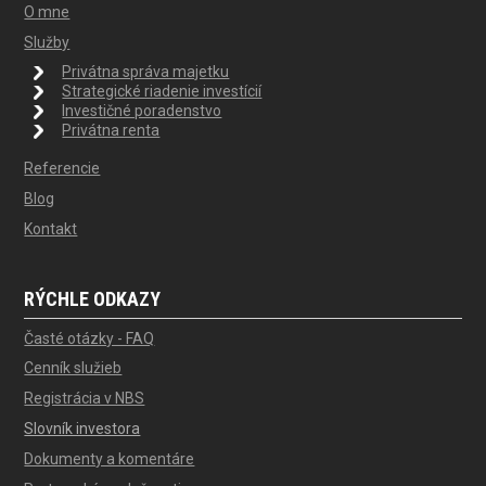
O mne
Služby
Privátna správa majetku
Strategické riadenie investícií
Investičné poradenstvo
Privátna renta
Referencie
Blog
Kontakt
RÝCHLE ODKAZY
Časté otázky - FAQ
Cenník služieb
Registrácia v NBS
Slovník investora
Dokumenty a komentáre