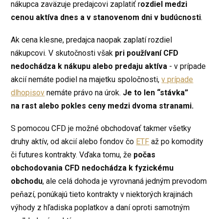
nákupca zaväzuje predajcovi zaplatiť r
ozdiel medzi
cenou aktíva dnes a v stanovenom dni v budúcnosti
.
Ak cena klesne, predajca naopak zaplatí rozdiel
nákupcovi. V skutočnosti však
pri používaní CFD
nedochádza k nákupu alebo predaju aktíva
- v prípade
akcií nemáte podiel na majetku spoločnosti,
v prípade
dlhopisov
nemáte právo na úrok.
Je to len “stávka”
na rast alebo pokles ceny medzi dvoma stranami.
S pomocou CFD je možné obchodovať takmer všetky
druhy aktív, od akcií alebo fondov čo
ETF
až po komodity
či futures kontrakty. Vďaka tomu, že
počas
obchodovania CFD nedochádza k fyzickému
obchodu
, ale celá dohoda je vyrovnaná jedným prevodom
peňazí, ponúkajú tieto kontrakty v niektorých krajinách
výhody z hľadiska poplatkov a daní oproti samotným