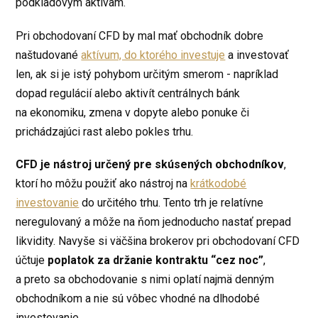
podkladovým aktívam.
Pri obchodovaní CFD by mal mať obchodník dobre
naštudované
aktívum, do ktorého investuje
a investovať
len, ak si je istý pohybom určitým smerom - napríklad
dopad regulácií alebo aktivít centrálnych bánk
na ekonomiku, zmena v dopyte alebo ponuke či
prichádzajúci rast alebo pokles trhu.
CFD je nástroj určený pre skúsených obchodníkov
,
ktorí ho môžu použiť ako nástroj na
krátkodobé
investovanie
do určitého trhu. Tento trh je relatívne
neregulovaný a môže na ňom jednoducho nastať prepad
likvidity. Navyše si väčšina brokerov pri obchodovaní CFD
účtuje
poplatok za držanie kontraktu “cez noc”
,
a preto sa obchodovanie s nimi oplatí najmä denným
obchodníkom a nie sú vôbec vhodné na dlhodobé
investovanie.