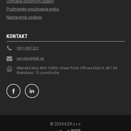
Ochrana osobných údajov
Podmienky používania webu
Nastavenie cookies
KONTAKT
0911 857 221
jaroslav@ilek.sk
Mlynské Nivy 49/II.16920, Green Point Offices blok H, 821 09
Bratislava, 15. poschodie
© 2024 ILEK s.r.o.