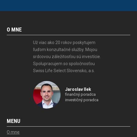
O MNE
Už viac ako 20 rokov poskytujem
ľuďom konzultačné služby. Mojou
srdcovou záležitosťou sú investície.
Spolupracujem so spoločnosťou
Swiss Life Select Slovensko, a.s.
Jaroslav Ilek
finančný poradca
investičný poradca
MENU
O mne