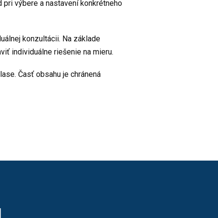
d pri výbere a nastavení konkrétneho
álnej konzultácii. Na základe
iť individuálne riešenie na mieru.
ase. Časť obsahu je chránená
I