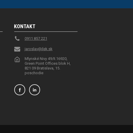
KONTAKT
0911 857 221
jaroslav@ilek.sk
Mlynské Nivy 49/II.16920,
Green Point Offices blok H,
821 09 Bratislava, 15.
poschodie