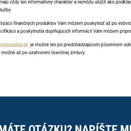
 majú vždy len informatívny charakter a nemôžu slúžiť ako podkla
lužby.
lizácii finančných produktov Vám môžem poskytnúť až po individu
ecifikácii a poskytnutia doplňujúcich informácií Vám môžem priprav
cnyporadca.sk
je možné len po predchádzajúcom písomnom súhl
 možné až po uzatvorení licenčnej zmluvy.
MÁTE OTÁZKU? NAPÍŠTE M