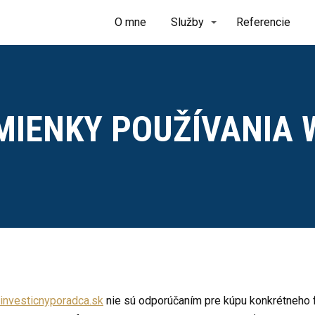
O mne
Služby
Referencie
MIENKY POUŽÍVANIA 
investicnyporadca.sk
nie sú odporúčaním pre kúpu konkrétneho f