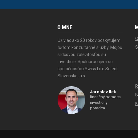
O MNE
O
Už viac ako 20 rokov poskytujem
S
ľuďom konzultačné služby. Mojou
srdcovou záležitosťou sú
investície. Spolupracujem so
spoločnosťou Swiss Life Select
Slovensko, a.s.
R
Jaroslav Ilek
B
finančný poradca
investičný
K
poradca