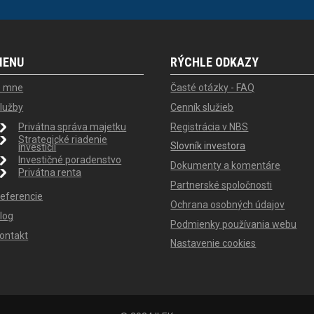
MENU
RÝCHLE ODKAZY
 mne
Časté otázky - FAQ
lužby
Cenník služieb
Privátna správa majetku
Registrácia v NBS
Strategické riadenie
Slovník investora
investícií
Investičné poradenstvo
Dokumenty a komentáre
Privátna renta
Partnerské spoločnosti
eferencie
Ochrana osobných údajov
log
Podmienky používania webu
ontakt
Nastavenie cookies