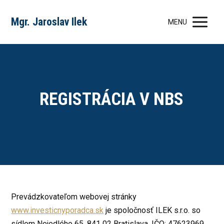
Mgr. Jaroslav Ilek
MENU
REGISTRÁCIA V NBS
Prevádzkovateľom webovej stránky
www.investicnyporadca.sk
je spoločnosť ILEK s.r.o. so
sídlom Nejedlého 65, 841 02 Bratislava, IČO: 47623969,