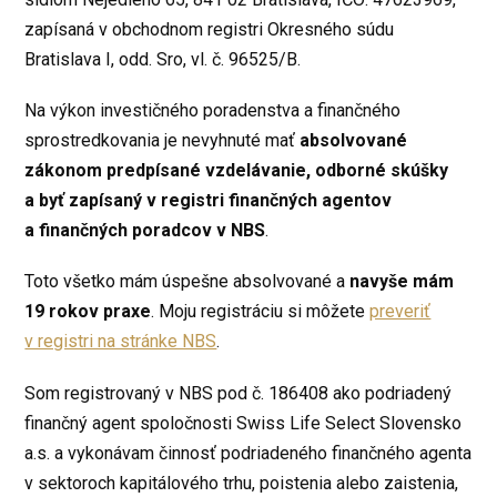
zapísaná v obchodnom registri Okresného súdu
Bratislava I, odd. Sro, vl. č. 96525/B.
Na výkon investičného poradenstva a finančného
sprostredkovania je nevyhnuté mať
absolvované
zákonom predpísané vzdelávanie, odborné skúšky
a byť zapísaný v registri finančných agentov
a finančných poradcov v NBS
.
Toto všetko mám úspešne absolvované a
navyše mám
19 rokov praxe
. Moju registráciu si môžete
preveriť
v registri na stránke NBS
.
Som registrovaný v NBS pod č. 186408 ako podriadený
finančný agent spoločnosti Swiss Life Select Slovensko
a.s. a vykonávam činnosť podriadeného finančného agenta
v sektoroch kapitálového trhu, poistenia alebo zaistenia,