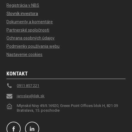
Registrácia v NBS
Slovník investora
Dokumenty a komentáre
Partnerské spoločnosti
Ochrana osobných údajov
Podmienky používania webu
Nastavenie cookies
KONTAKT
0911 857 221
jaroslav@ilek.sk
Mlynské Nivy 49/II.16920, Green Point Offices blok H, 821 09
Bratislava, 15. poschodie