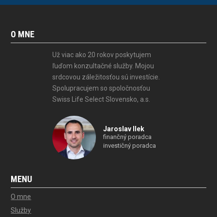
O MNE
Už viac ako 20 rokov poskytujem
ľuďom konzultačné služby. Mojou
srdcovou záležitosťou sú investície.
Spolupracujem so spoločnosťou
Swiss Life Select Slovensko, a.s.
Jaroslav Ilek
finančný poradca
investičný poradca
MENU
O mne
Služby