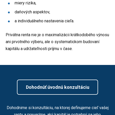
miery rizika,
daňových aspektov,
a individuálneho nastavenia cieľa.
Privátna renta nie je o maximalizácii krátkodobého výnosu
ani prvotného výberu, ale o systematickom budovaní
kapitálu a udržateľnosti príjmu v čase.
Dohodnúť úvodnú konzultáciu
Dohodnime si konzultáciu, na ktorej definujeme cieľ vašej
renty a preveríme, aký kapitál je potrebný na jeho