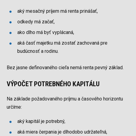
aký mesačný príjem má renta prinášať,
odkedy má začať,
ako dlho má byť vyplácaná,
aká časť majetku má zostať zachovaná pre
budúcnosť a rodinu.
Bez jasne definovaného cieľa nemá renta pevný základ.
VÝPOČET POTREBNÉHO KAPITÁLU
Na základe požadovaného príjmu a časového horizontu
určíme:
aký kapitál je potrebný,
aká miera čerpania je dlhodobo udržateľná,