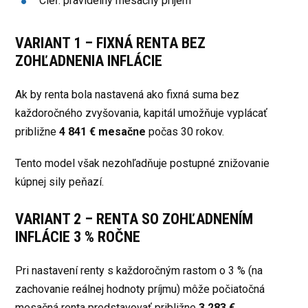
Cieľ: pravidelný mesačný príjem
VARIANT 1 – FIXNÁ RENTA BEZ
ZOHĽADNENIA INFLÁCIE
Ak by renta bola nastavená ako fixná suma bez
každoročného zvyšovania, kapitál umožňuje vyplácať
približne
4 841 € mesačne
počas 30 rokov.
Tento model však nezohľadňuje postupné znižovanie
kúpnej sily peňazí.
VARIANT 2 – RENTA SO ZOHĽADNENÍM
INFLÁCIE 3 % ROČNE
Pri nastavení renty s každoročným rastom o 3 % (na
zachovanie reálnej hodnoty príjmu) môže počiatočná
mesačná renta predstavovať približne
3 283 €
.