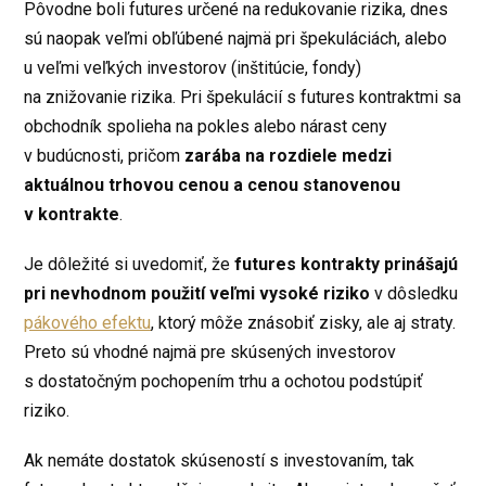
Pôvodne boli futures určené na redukovanie rizika, dnes
sú naopak veľmi obľúbené najmä pri špekuláciách, alebo
u veľmi veľkých investorov (inštitúcie, fondy)
na znižovanie rizika. Pri špekulácií s futures kontraktmi sa
obchodník spolieha na pokles alebo nárast ceny
v budúcnosti, pričom
zarába na rozdiele medzi
aktuálnou trhovou cenou a cenou stanovenou
v kontrakte
.
Je dôležité si uvedomiť, že
futures kontrakty prinášajú
pri nevhodnom použití veľmi vysoké riziko
v dôsledku
pákového efektu
, ktorý môže znásobiť zisky, ale aj straty.
Preto sú vhodné najmä pre skúsených investorov
s dostatočným pochopením trhu a ochotou podstúpiť
riziko.
Ak nemáte dostatok skúseností s investovaním, tak