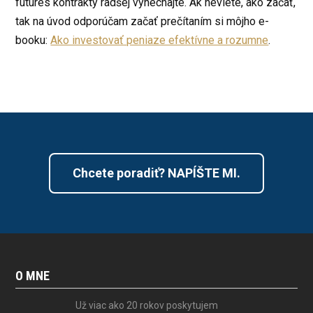
futures kontrakty radšej vynechajte. Ak neviete, ako začať,
tak na úvod odporúčam začať prečítaním si môjho e-
booku:
Ako investovať peniaze efektívne a rozumne
.
Chcete poradiť? NAPÍŠTE MI.
O MNE
Už viac ako 20 rokov poskytujem