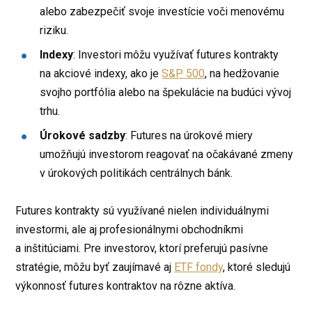
alebo zabezpečiť svoje investície voči menovému
riziku.
Indexy
: Investori môžu využívať futures kontrakty
na akciové indexy, ako je
S&P 500
, na hedžovanie
svojho portfólia alebo na špekulácie na budúci vývoj
trhu.
Úrokové sadzby
: Futures na úrokové miery
umožňujú investorom reagovať na očakávané zmeny
v úrokových politikách centrálnych bánk.
Futures kontrakty sú využívané nielen individuálnymi
investormi, ale aj profesionálnymi obchodníkmi
a inštitúciami. Pre investorov, ktorí preferujú pasívne
stratégie, môžu byť zaujímavé aj
ETF fondy
, ktoré sledujú
výkonnosť futures kontraktov na rôzne aktíva.