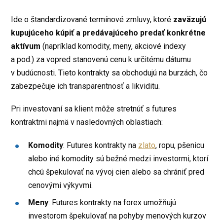
Ide o štandardizované termínové zmluvy, ktoré
zaväzujú
kupujúceho kúpiť a predávajúceho predať konkrétne
aktívum
(napríklad komodity, meny, akciové indexy
a pod.) za vopred stanovenú cenu k určitému dátumu
v budúcnosti. Tieto kontrakty sa obchodujú na burzách, čo
zabezpečuje ich transparentnosť a likviditu.
Pri investovaní sa klient môže stretnúť s futures
kontraktmi najmä v nasledovných oblastiach:
Komodity
: Futures kontrakty na
zlato
, ropu, pšenicu
alebo iné komodity sú bežné medzi investormi, ktorí
chcú špekulovať na vývoj cien alebo sa chrániť pred
cenovými výkyvmi.
Meny
: Futures kontrakty na forex umožňujú
investorom špekulovať na pohyby menových kurzov