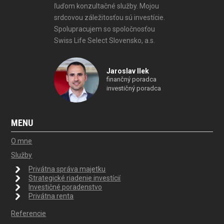
ľuďom konzultačné služby. Mojou
srdcovou záležitosťou sú investície.
Spolupracujem so spoločnosťou
Swiss Life Select Slovensko, a.s.
Jaroslav Ilek
finančný poradca
investičný poradca
MENU
O mne
Služby
Privátna správa majetku
Strategické riadenie investícií
Investičné poradenstvo
Privátna renta
Referencie