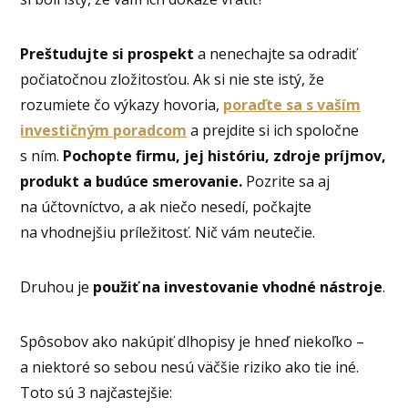
Preštudujte si prospekt
a nenechajte sa odradiť
počiatočnou zložitosťou. Ak si nie ste istý, že
rozumiete čo výkazy hovoria,
poraďte sa s vaším
investičným poradcom
a prejdite si ich spoločne
s ním.
Pochopte firmu, jej históriu, zdroje príjmov,
produkt a budúce smerovanie.
Pozrite sa aj
na účtovníctvo, a ak niečo nesedí, počkajte
na vhodnejšiu príležitosť. Nič vám neutečie.
Druhou je
použiť na investovanie vhodné nástroje
.
Spôsobov ako nakúpiť dlhopisy je hneď niekoľko –
a niektoré so sebou nesú väčšie riziko ako tie iné.
Toto sú 3 najčastejšie: