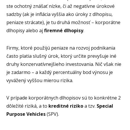
ste ochotný znášať nízke, či až negatívne úrokové
sadzby (ak je inflácia vyššia ako úroky z dlhopisu,
peniaze strácate), je tu druhá možnosť – korporátne
dlhopisy alebo aj
firemné dlhopisy
.
Firmy, ktoré použijú peniaze na rozvoj podnikania
často platia slušný úrok, ktorý určite prevyšuje iné
druhy konzervatívnejšieho investovania. Nič však nie
je zadarmo – a každý percentuálny bod výnosu je
vyvážený vyššou mierou rizika.
V prípade korporátnych dlhopisov sú to konkrétne 2
dôležité riziká, a to
kreditné riziko
a tzv.
Special
Purpose Vehicles
(SPV).