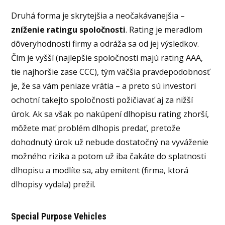
Druhá forma je skrytejšia a neočakávanejšia –
zníženie ratingu spoločnosti
. Rating je meradlom
dôveryhodnosti firmy a odráža sa od jej výsledkov.
Čím je vyšší (najlepšie spoločnosti majú rating AAA,
tie najhoršie zase CCC), tým väčšia pravdepodobnosť
je, že sa vám peniaze vrátia – a preto sú investori
ochotní takejto spoločnosti požičiavať aj za nižší
úrok. Ak sa však po nakúpení dlhopisu rating zhorší,
môžete mať problém dlhopis predať, pretože
dohodnutý úrok už nebude dostatočný na vyváženie
možného rizika a potom už iba čakáte do splatnosti
dlhopisu a modlíte sa, aby emitent (firma, ktorá
dlhopisy vydala) prežil.
Special Purpose Vehicles