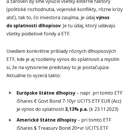
a zároveň by sme vylúčili všetky externé faktory
(politické rozhodnutia, vojenské konflikty, rôzne krízy
atď.), tak to, čo investora zaujíma, je údaj
výnos
do splatnosti dlhopisov
. Je tu údaj, ktorý udávajú
všetky podielové fondy a ETF.
Uvediem konkrétne príklady rôznych dlhopisových
ETF, kde je aj rozdielny výnos do splatnosti a myslím
si, že na vytvorenie predstavy to je postačujúce.
Aktuálne to vyzerá takto:
Európske štátne dlhopisy
– napr. pri tomto ETF
iShares € Govt Bond 7-10yr UCITS ETF EUR (Acc)
je výnos do splatnosti
3,13% p.a.
(k 23.11.2023)
Americké štátne dlhopisy
– pri tomto ETF
iShares $ Treasury Bond 20+yr UCITS ETF