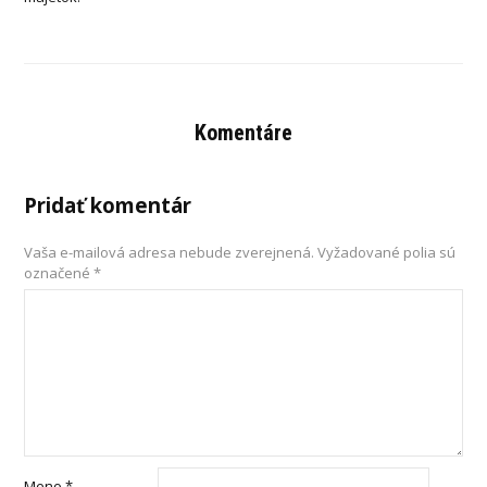
Komentáre
Pridať komentár
Vaša e-mailová adresa nebude zverejnená.
Vyžadované polia sú
označené
*
Meno
*