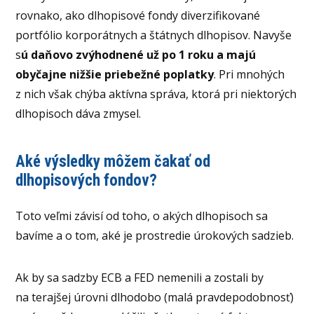
rovnako, ako dlhopisové fondy diverzifikované
portfólio korporátnych a štátnych dlhopisov. Navyše
s
ú daňovo zvýhodnené už po 1 roku a majú
obyčajne nižšie priebežné poplatky
. Pri mnohých
z nich však chýba aktívna správa, ktorá pri niektorých
dlhopisoch dáva zmysel.
Aké výsledky môžem čakať od
dlhopisových fondov?
Toto veľmi závisí od toho, o akých dlhopisoch sa
bavíme a o tom, aké je prostredie úrokových sadzieb.
Ak by sa sadzby ECB a FED nemenili a zostali by
na terajšej úrovni dlhodobo (malá pravdepodobnosť)