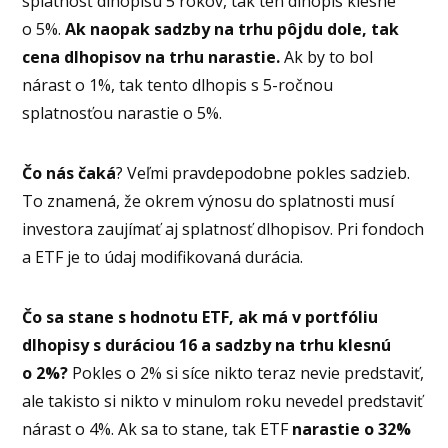
splatnosť dlhopisu 5 rokov, tak ten dlhopis klesne
o 5%.
Ak naopak sadzby na trhu pôjdu dole, tak
cena dlhopisov na trhu narastie.
Ak by to bol
nárast o 1%, tak tento dlhopis s 5-ročnou
splatnosťou narastie o 5%.
Čo nás čaká
? Veľmi pravdepodobne pokles sadzieb.
To znamená, že okrem výnosu do splatnosti musí
investora zaujímať aj splatnosť dlhopisov. Pri fondoch
a ETF je to údaj modifikovaná durácia.
Čo sa stane s hodnotu ETF, ak má v portfóliu
dlhopisy s duráciou 16 a sadzby na trhu klesnú
o 2%?
Pokles o 2% si síce nikto teraz nevie predstaviť,
ale takisto si nikto v minulom roku nevedel predstaviť
nárast o 4%. Ak sa to stane, tak ETF
narastie o 32%