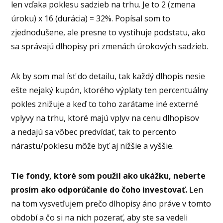
len vďaka poklesu sadzieb na trhu. Je to 2 (zmena
úroku) x 16 (durácia) = 32%. Popísal som to
zjednodušene, ale presne to vystihuje podstatu, ako
sa správajú dlhopisy pri zmenách úrokových sadzieb.
Ak by som mal ísť do detailu, tak každý dlhopis nesie
ešte nejaký kupón, ktorého výplaty ten percentuálny
pokles znižuje a keď to toho zarátame iné externé
vplyvy na trhu, ktoré majú vplyv na cenu dlhopisov
a nedajú sa vôbec predvídať, tak to percento
nárastu/poklesu môže byť aj nižšie a vyššie.
Tie fondy, ktoré som použil ako ukážku, neberte
prosím ako odporúčanie do čoho investovať.
Len
na tom vysvetľujem prečo dlhopisy áno práve v tomto
období a čo si na nich pozerať, aby ste sa vedeli