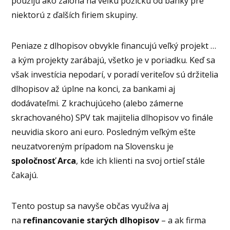
použijú ako záloha na veľkú pôžičku od banky pre
niektorú z ďalších firiem skupiny.
Peniaze z dlhopisov obvykle financujú veľký projekt …
a kým projekty zarábajú, všetko je v poriadku. Keď sa
však investícia nepodarí, v poradí veriteľov sú držitelia
dlhopisov až úplne na konci, za bankami aj
dodávateľmi. Z krachujúceho (alebo zámerne
skrachovaného) SPV tak majitelia dlhopisov vo finále
neuvidia skoro ani euro. Posledným veľkým ešte
neuzatvoreným prípadom na Slovensku je
spoločnosť Arca
, kde ich klienti na svoj ortieľ stále
čakajú.
Tento postup sa navyše občas využíva aj
na
refinancovanie starých dlhopisov
– a ak firma