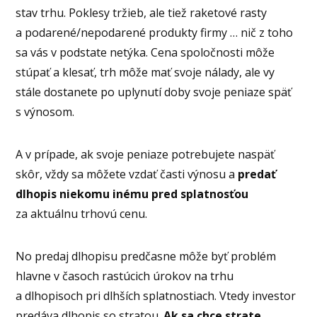
stav trhu. Poklesy tržieb, ale tiež raketové rasty
a podarené/nepodarené produkty firmy … nič z toho
sa vás v podstate netýka. Cena spoločnosti môže
stúpať a klesať, trh môže mať svoje nálady, ale vy
stále dostanete po uplynutí doby svoje peniaze späť
s výnosom.
A v prípade, ak svoje peniaze potrebujete naspäť
skôr, vždy sa môžete vzdať časti výnosu a
predať
dlhopis niekomu inému pred splatnosťou
za aktuálnu trhovú cenu.
No predaj dlhopisu predčasne môže byť problém
hlavne v časoch rastúcich úrokov na trhu
a dlhopisoch pri dlhších splatnostiach. Vtedy investor
predáva dlhopis so stratou.
Ak sa chce strate