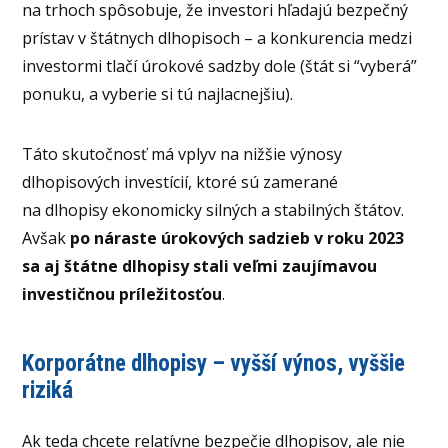
na trhoch spôsobuje, že investori hľadajú bezpečný
prístav v štátnych dlhopisoch – a konkurencia medzi
investormi tlačí úrokové sadzby dole (štát si “vyberá”
ponuku, a vyberie si tú najlacnejšiu).
Táto skutočnosť má vplyv na nižšie výnosy
dlhopisových investícií, ktoré sú zamerané
na dlhopisy ekonomicky silných a stabilných štátov.
Avšak
po náraste úrokových sadzieb v roku 2023
sa aj štátne dlhopisy stali veľmi zaujímavou
investičnou príležitosťou
.
Korporátne dlhopisy – vyšší výnos, vyššie
riziká
Ak teda chcete relatívne bezpečie dlhopisov, ale nie