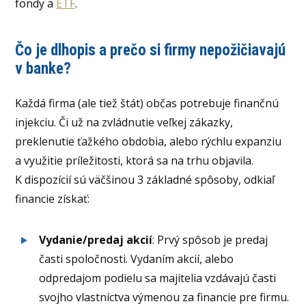
fondy a
ETF
.
Čo je dlhopis a prečo si firmy nepožičiavajú
v banke?
Každá firma (ale tiež štát) občas potrebuje finančnú
injekciu. Či už na zvládnutie veľkej zákazky,
preklenutie ťažkého obdobia, alebo rýchlu expanziu
a využitie príležitosti, ktorá sa na trhu objavila.
K dispozícií sú väčšinou 3 základné spôsoby, odkiaľ
financie získať:
Vydanie/predaj akcií
: Prvý spôsob je predaj
časti spoločnosti. Vydaním akcií, alebo
odpredajom podielu sa majitelia vzdávajú časti
svojho vlastníctva výmenou za financie pre firmu.