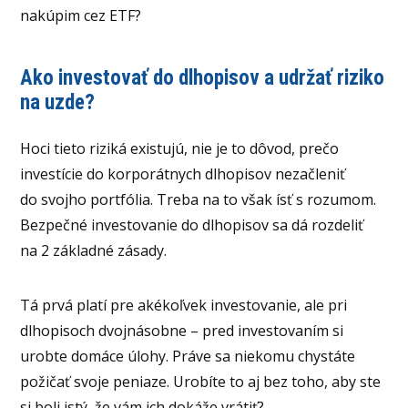
nakúpim cez ETF?
Ako investovať do dlhopisov a udržať riziko
na uzde?
Hoci tieto riziká existujú, nie je to dôvod, prečo
investície do korporátnych dlhopisov nezačleniť
do svojho portfólia. Treba na to však ísť s rozumom.
Bezpečné investovanie do dlhopisov sa dá rozdeliť
na 2 základné zásady.
Tá prvá platí pre akékoľvek investovanie, ale pri
dlhopisoch dvojnásobne – pred investovaním si
urobte domáce úlohy. Práve sa niekomu chystáte
požičať svoje peniaze. Urobíte to aj bez toho, aby ste
si boli istý, že vám ich dokáže vrátiť?