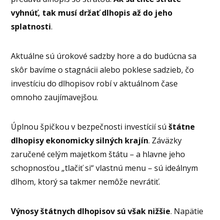
vyhnúť, tak musí držať dlhopis až do jeho
splatnosti
.
Aktuálne sú úrokové sadzby hore a do budúcna sa
skôr bavíme o stagnácii alebo poklese sadzieb, čo
investíciu do dlhopisov robí v aktuálnom čase
omnoho zaujímavejšou.
Úplnou špičkou v bezpečnosti investícií sú
štátne
dlhopisy ekonomicky silných krajín
. Záväzky
zaručené celým majetkom štátu – a hlavne jeho
schopnosťou „tlačiť si“ vlastnú menu – sú ideálnym
dlhom, ktorý sa takmer nemôže nevrátiť.
Výnosy štátnych dlhopisov sú však nižšie
. Napätie