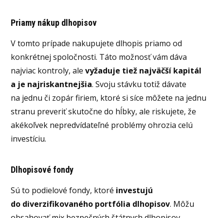
Priamy nákup dlhopisov
V tomto prípade nakupujete dlhopis priamo od
konkrétnej spoločnosti. Táto možnosť vám dáva
najviac kontroly, ale
vyžaduje tiež najväčší kapitál
a je najriskantnejšia
. Svoju stávku totiž dávate
na jednu či zopár firiem, ktoré si síce môžete na jednu
stranu preveriť skutočne do hĺbky, ale riskujete, že
akékoľvek nepredvídateľné problémy ohrozia celú
investíciu.
Dlhopisové fondy
Sú to podielové fondy, ktoré
investujú
do diverzifikovaného portfólia dlhopisov
. Môžu
obsahovať mix bezpečných štátnych dlhopisov