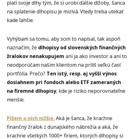
platí svoje dlhy tým, že si urobí ďalšie dlžoby, šanca
na splatenie dlhopisu je mizivá. Vtedy treba utekať
kade ľahšie.
Vyhýbam sa tomu, aby som to napísal, tak aspoň
naznačím, že
dlhopisy od slovenských finančných
žralokov nenakupujem
ani ja ako investor a ani to
neodporúčam našim klientom na príliš veľkú časť
portfólia. Prečo?
Ten istý, resp. aj vyšší výnos
dosiahnem pri fondoch alebo ETF zameraných
na firemné dlhopisy
, kde je riziko neporovnateľne
menšie.
Píšem o nich nižšie.
Aká je šanca, že krachne
finančný žralok z dunajského nábrežia a aká, že
krachne všetkých 1000+ firiem, ktorých dlhopisy si