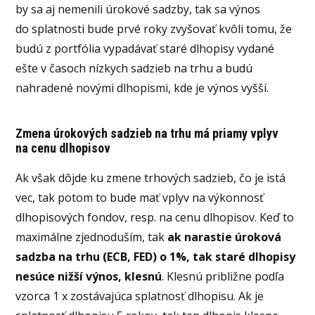
by sa aj nemenili úrokové sadzby, tak sa výnos
do splatnosti bude prvé roky zvyšovať kvôli tomu, že
budú z portfólia vypadávať staré dlhopisy vydané
ešte v časoch nízkych sadzieb na trhu a budú
nahradené novými dlhopismi, kde je výnos vyšší.
Zmena úrokových sadzieb na trhu má priamy vplyv
na cenu dlhopisov
Ak však dôjde ku zmene trhových sadzieb, čo je istá
vec, tak potom to bude mať vplyv na výkonnosť
dlhopisových fondov, resp. na cenu dlhopisov. Keď to
maximálne zjednoduším, tak
ak narastie úroková
sadzba na trhu (ECB, FED) o 1%, tak staré dlhopisy
nesúce nižší výnos, klesnú
. Klesnú približne podľa
vzorca 1 x zostávajúca splatnosť dlhopisu. Ak je