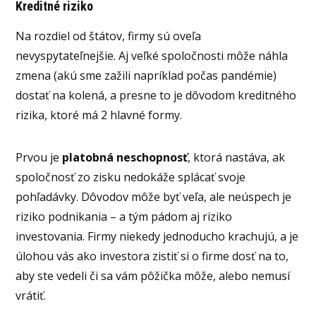
Kreditné riziko
Na rozdiel od štátov, firmy sú oveľa
nevyspytateľnejšie. Aj veľké spoločnosti môže náhla
zmena (akú sme zažili napríklad počas pandémie)
dostať na kolená, a presne to je dôvodom kreditného
rizika, ktoré má 2 hlavné formy.
Prvou je
platobná neschopnosť
, ktorá nastáva, ak
spoločnosť zo zisku nedokáže splácať svoje
pohľadávky. Dôvodov môže byť veľa, ale neúspech je
riziko podnikania – a tým pádom aj riziko
investovania. Firmy niekedy jednoducho krachujú, a je
úlohou vás ako investora zistiť si o firme dosť na to,
aby ste vedeli či sa vám pôžička môže, alebo nemusí
vrátiť.