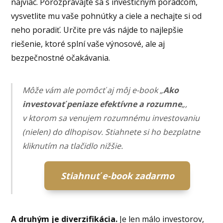
najviac. Porozprávajte sa s investičným poradcom,
vysvetlite mu vaše pohnútky a ciele a nechajte si od
neho poradiť. Určite pre vás nájde to najlepšie
riešenie, ktoré splní vaše výnosové, ale aj
bezpečnostné očakávania.
Môže vám ale pomôcť aj môj e-book „
Ako
investovať peniaze efektívne a rozumne
„,
v ktorom sa venujem rozumnému investovaniu
(nielen) do dlhopisov. Stiahnete si ho bezplatne
kliknutím na tlačidlo nižšie.
Stiahnuť e-book zadarmo
A druhým je diverzifikácia.
Je len málo investorov,