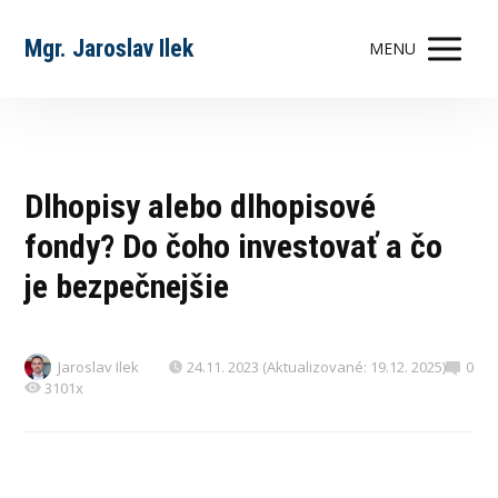
Mgr. Jaroslav Ilek
MENU
Dlhopisy alebo dlhopisové
fondy? Do čoho investovať a čo
je bezpečnejšie
Jaroslav Ilek
24.11. 2023 (Aktualizované: 19.12. 2025)
0
3101x