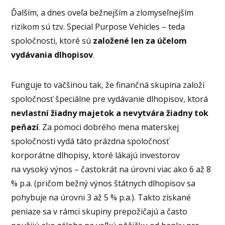
Ďalším, a dnes oveľa bežnejším a zlomyseľnejším
rizikom sú tzv. Special Purpose Vehicles – teda
spoločnosti, ktoré sú
založené len za účelom
vydávania dlhopisov
.
Funguje to väčšinou tak, že finančná skupina založí
spoločnosť špeciálne pre vydávanie dlhopisov, ktorá
nevlastní žiadny majetok a nevytvára žiadny tok
peňazí
. Za pomoci dobrého mena materskej
spoločnosti vydá táto prázdna spoločnosť
korporátne dlhopisy, ktoré lákajú investorov
na vysoký výnos – častokrát na úrovni viac ako 6 až 8
% p.a. (pričom bežný výnos štátnych dlhopisov sa
pohybuje na úrovni 3 až 5 % p.a.). Takto získané
peniaze sa v rámci skupiny prepožičajú a často