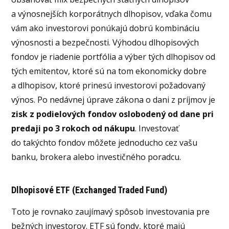
a výnosnejších korporátnych dlhopisov, vďaka čomu
vám ako investorovi ponúkajú dobrú kombináciu
výnosnosti a bezpečnosti. Výhodou dlhopisových
fondov je riadenie portfólia a výber tých dlhopisov od
tých emitentov, ktoré sú na tom ekonomicky dobre
a dlhopisov, ktoré prinesú investorovi požadovaný
výnos. Po nedávnej úprave zákona o dani z príjmov je
zisk z podielových fondov oslobodený od dane pri
predaji po 3 rokoch od nákupu
. Investovať
do takýchto fondov môžete jednoducho cez vašu
banku, brokera alebo investičného poradcu.
Dlhopisové ETF (Exchanged Traded Fund)
Toto je rovnako zaujímavý spôsob investovania pre
bežných investorov. ETF sú fondy, ktoré majú