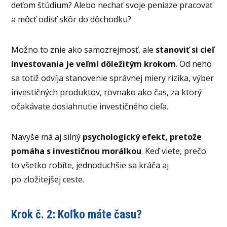
deťom štúdium? Alebo nechať svoje peniaze pracovať
a môcť odísť skôr do dôchodku?
Možno to znie ako samozrejmosť, ale
stanoviť si cieľ
investovania je veľmi dôležitým krokom
. Od neho
sa totiž odvíja stanovenie správnej miery rizika, výber
investičných produktov, rovnako ako čas, za ktorý
očakávate dosiahnutie investičného cieľa.
Navyše má aj silný
psychologický efekt, pretože
pomáha s investičnou morálkou
. Keď viete, prečo
to všetko robíte, jednoduchšie sa kráča aj
po zložitejšej ceste.
Krok č. 2: Koľko máte času?