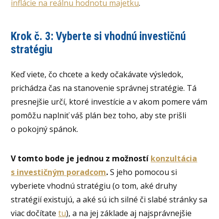
inflácie na reálnu hodnotu majetku
.
Krok č. 3: Vyberte si vhodnú investičnú
stratégiu
Keď viete, čo chcete a kedy očakávate výsledok,
prichádza čas na stanovenie správnej stratégie. Tá
presnejšie určí, ktoré investície a v akom pomere vám
pomôžu naplniť váš plán bez toho, aby ste prišli
o pokojný spánok.
V tomto bode je jednou z možností
konzultácia
s investičným poradcom
.
S jeho pomocou si
vyberiete vhodnú stratégiu (o tom, aké druhy
stratégií existujú, a aké sú ich silné či slabé stránky sa
viac dočítate
tu
), a na jej základe aj najsprávnejšie