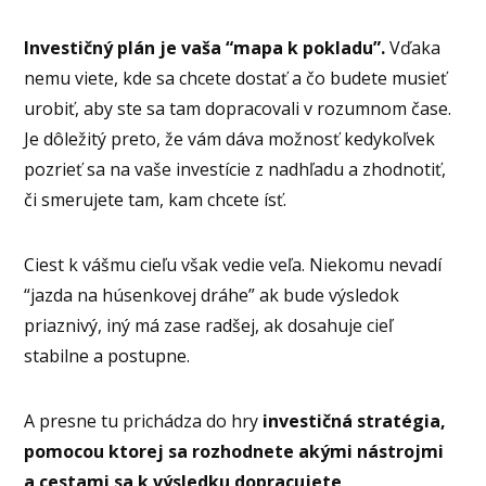
Investičný plán je vaša “mapa k pokladu”.
Vďaka
nemu viete, kde sa chcete dostať a čo budete musieť
urobiť, aby ste sa tam dopracovali v rozumnom čase.
Je dôležitý preto, že vám dáva možnosť kedykoľvek
pozrieť sa na vaše investície z nadhľadu a zhodnotiť,
či smerujete tam, kam chcete ísť.
Ciest k vášmu cieľu však vedie veľa. Niekomu nevadí
“jazda na húsenkovej dráhe” ak bude výsledok
priaznivý, iný má zase radšej, ak dosahuje cieľ
stabilne a postupne.
A presne tu prichádza do hry
investičná stratégia,
pomocou ktorej sa rozhodnete akými nástrojmi
a cestami sa k výsledku dopracujete
.