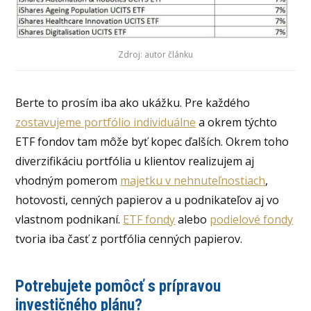
Zdroj: autor článku
Berte to prosím iba ako ukážku. Pre každého
zostavujeme portfólio individuálne
a okrem týchto
ETF fondov tam môže byť kopec ďalších. Okrem toho
diverzifikáciu portfólia u klientov realizujem aj
vhodným pomerom
majetku v nehnuteľnostiach
,
hotovosti, cenných papierov a u podnikateľov aj vo
vlastnom podnikaní.
ETF fondy
alebo
podielové fondy
tvoria iba časť z portfólia cenných papierov.
Potrebujete pomôcť s prípravou
investičného plánu?