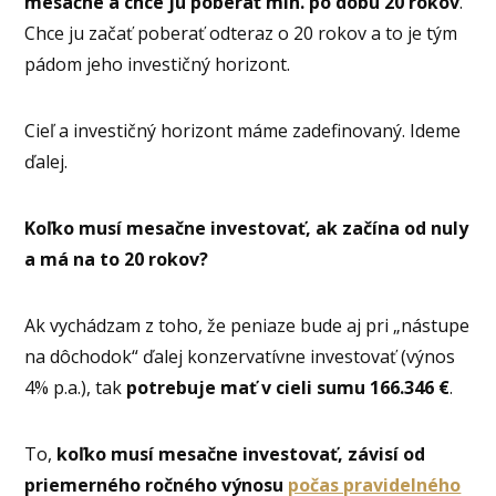
mesačne a chce ju poberať min. po dobu 20 rokov
.
Chce ju začať poberať odteraz o 20 rokov a to je tým
pádom jeho investičný horizont.
Cieľ a investičný horizont máme zadefinovaný. Ideme
ďalej.
Koľko musí mesačne investovať, ak začína od nuly
a má na to 20 rokov?
Ak vychádzam z toho, že peniaze bude aj pri „nástupe
na dôchodok“ ďalej konzervatívne investovať (výnos
4% p.a.), tak
potrebuje mať v cieli sumu 166.346 €
.
To,
koľko musí mesačne investovať, závisí od
priemerného ročného výnosu
počas pravidelného