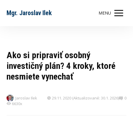
Mgr. Jaroslav Ilek
MENU
Ako si pripraviť osobný
investičný plán? 4 kroky, ktoré
nesmiete vynechať
Jaroslav Ilek
29.11. 2020 (Aktualizované: 30.1. 2026)
0
6630x