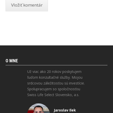
O MNE
Už viac ako 20 rokov poskytujem
ľuďom konzultačné služby. Mojou
srdcovou záležitosťou sú investície.
Spolupracujem so spoločnosťou
Swiss Life Select Slovensko, a.s.
Jaroslav Ilek