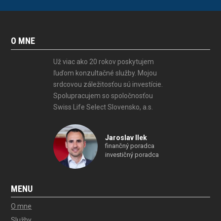
O MNE
Už viac ako 20 rokov poskytujem
ľuďom konzultačné služby. Mojou
srdcovou záležitosťou sú investície.
Spolupracujem so spoločnosťou
Swiss Life Select Slovensko, a.s.
Jaroslav Ilek
finančný poradca
investičný poradca
MENU
O mne
Služby