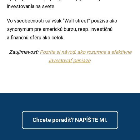
investovania na svete.
Vo všeobecnosti sa však “Wall street” používa ako
synonymum pre americkú burzu, resp. investičnú
a finančnú sféru ako celok.
Zaujímavosť:
Pozrite si návod, ako rozumne a efektívne
investovať peniaze
.
Chcete poradiť? NAPÍŠTE MI.