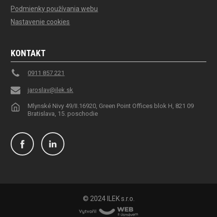
Podmienky používania webu
Nastavenie cookies
KONTAKT
0911 857 221
jaroslav@ilek.sk
Mlynské Nivy 49/II.16920, Green Point Offices blok H, 821 09
Bratislava, 15. poschodie
© 2024 ILEK s.r.o.