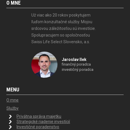
O MNE
Už viac ako 20 rokov poskytujem
ľuďom konzultačné služby. Mojou
srdcovou záležitosťou sú investície.
Spolupracujem so spoločnosťou
Swiss Life Select Slovensko, a.s.
Jaroslav Ilek
finančný poradca
investičný poradca
MENU
O mne
Služby
Privátna správa majetku
Strategické riadenie investícií
Investičné poradenstvo