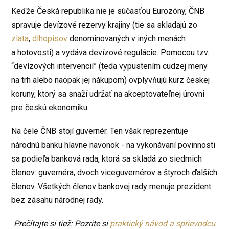
Keďže Česká republika nie je súčasťou Eurozóny, ČNB
spravuje devízové rezervy krajiny (tie sa skladajú zo
zlata
,
dlhopisov
denominovaných v iných menách
a hotovosti) a vydáva devízové regulácie. Pomocou tzv.
“devízových intervencií” (teda vypustením cudzej meny
na trh alebo naopak jej nákupom) ovplyvňujú kurz českej
koruny, ktorý sa snaží udržať na akceptovateľnej úrovni
pre českú ekonomiku.
Na čele ČNB stojí guvernér. Ten však reprezentuje
národnú banku hlavne navonok - na vykonávaní povinnosti
sa podieľa banková rada, ktorá sa skladá zo siedmich
členov: guvernéra, dvoch viceguvernérov a štyroch ďalších
členov. Všetkých členov bankovej rady menuje prezident
bez zásahu národnej rady.
Prečítajte si tiež: Pozrite si
praktický návod a sprievodcu