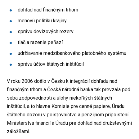
dohľad nad finančným trhom
menovú politiku krajiny
správu devízových rezerv
tlač a razenie peňazí
udržiavanie medzibankového platobného systému
správu účtov štátnych inštitúcií
V roku 2006 došlo v Česku k integrácií dohľadu nad
finančným trhom a Česká národná banka tak prevzala pod
seba zodpovednosti a úlohy niekoľkých štátnych
inštitúcií, a to hlavne Komisie pre cenné papiere, Úradu
štátneho dozoru v poisťovníctve a penzijnom pripoistení
Ministerstva financií a Úradu pre dohľad nad družstevnými
záložňami.