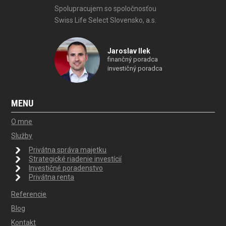
Spolupracujem so spoločnosťou
Swiss Life Select Slovensko, a.s.
Jaroslav Ilek
finančný poradca
investičný poradca
MENU
O mne
Služby
Privátna správa majetku
Strategické riadenie investícií
Investičné poradenstvo
Privátna renta
Referencie
Blog
Kontakt