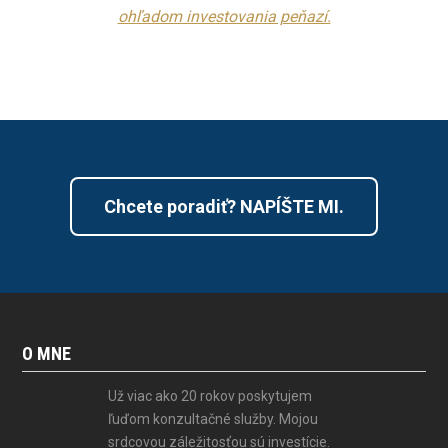
ohľadom investovania peňazí.
Chcete poradiť? NAPÍŠTE MI.
O MNE
Už viac ako 20 rokov poskytujem
ľuďom konzultačné služby. Mojou
srdcovou záležitosťou sú investície.