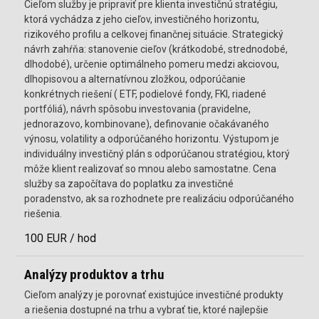
Cieľom služby je pripraviť pre klienta investičnú stratégiu,
ktorá vychádza z jeho cieľov, investičného horizontu,
rizikového profilu a celkovej finančnej situácie. Strategický
návrh zahŕňa: stanovenie cieľov (krátkodobé, strednodobé,
dlhodobé), určenie optimálneho pomeru medzi akciovou,
dlhopisovou a alternatívnou zložkou, odporúčanie
konkrétnych riešení ( ETF, podielové fondy, FKI, riadené
portfóliá), návrh spôsobu investovania (pravidelne,
jednorazovo, kombinovane), definovanie očakávaného
výnosu, volatility a odporúčaného horizontu. Výstupom je
individuálny investičný plán s odporúčanou stratégiou, ktorý
môže klient realizovať so mnou alebo samostatne. Cena
služby sa započítava do poplatku za investičné
poradenstvo, ak sa rozhodnete pre realizáciu odporúčaného
riešenia.
100 EUR / hod
Analýzy produktov a trhu
Cieľom analýzy je porovnať existujúce investičné produkty
a riešenia dostupné na trhu a vybrať tie, ktoré najlepšie