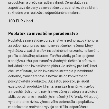
produktom a prečo sa radšej vyhnúť. Cena služby sa
započítava do ceny za investičné poradenstvo, ak sa klient
rozhodne pre realizáciu odporúčaného riešenia.
100 EUR / hod
Poplatok za investičné poradenstvo
Poplatok za investičné poradenstvo je jednorazový honorár
za odbornú prípravu návrhu investičného riešenia, ktorý
vychádza z vašich cieľov, investičného horizontu, rizikového
profilu a aktuálnej situácie. Zahŕňa všetky práce spojené
s analýzou trhu, porovnaním vhodných riešení a prípravou
individuálneho investičného plánu. Je určený pre ľudí, ktorí
chcú mať istotu, že ich investičná stratégia je navrhnutá
odborne, transparentne a nezávisle od konkrétneho
poskytovateľa produktov. Súčasťou poplatku je: audit
existujúcich produktov klienta, analýza finančných cieľov
a investičných priorít, návrh investičnej stratégie a alokácie
aktív, porovnanie investičných riešení (ETF, fondy, FKI a pod),
vyhodnotenie rizika, výnosového potenciálu a poplatkov,
modelovanie možného vývoja portfólia, odporúčanie