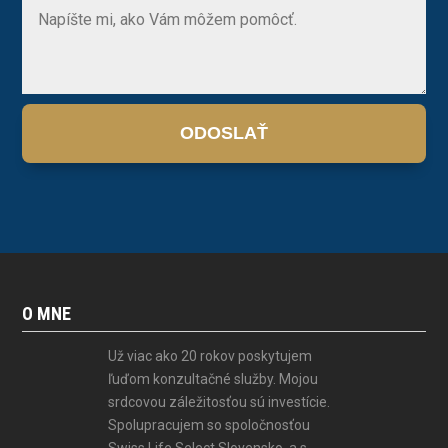
ODOSLAŤ
O MNE
Už viac ako 20 rokov poskytujem
ľuďom konzultačné služby. Mojou
srdcovou záležitosťou sú investície.
Spolupracujem so spoločnosťou
Swiss Life Select Slovensko, a.s.