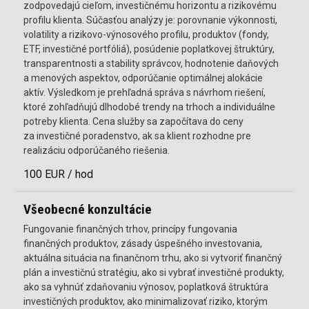
zodpovedajú cieľom, investičnému horizontu a rizikovému
profilu klienta. Súčasťou analýzy je: porovnanie výkonnosti,
volatility a rizikovo-výnosového profilu, produktov (fondy,
ETF, investičné portfóliá), posúdenie poplatkovej štruktúry,
transparentnosti a stability správcov, hodnotenie daňových
a menových aspektov, odporúčanie optimálnej alokácie
aktív. Výsledkom je prehľadná správa s návrhom riešení,
ktoré zohľadňujú dlhodobé trendy na trhoch a individuálne
potreby klienta. Cena služby sa započítava do ceny
za investičné poradenstvo, ak sa klient rozhodne pre
realizáciu odporúčaného riešenia.
100 EUR / hod
Všeobecné konzultácie
Fungovanie finančných trhov, princípy fungovania
finančných produktov, zásady úspešného investovania,
aktuálna situácia na finančnom trhu, ako si vytvoriť finančný
plán a investičnú stratégiu, ako si vybrať investičné produkty,
ako sa vyhnúť zdaňovaniu výnosov, poplatková štruktúra
investičných produktov, ako minimalizovať riziko, ktorým