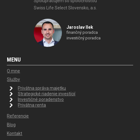
Spolupracujem so spoločnosťou
Swiss Life Select Slovensko, a.s.
Jaroslav Ilek
finančný poradca
investičný poradca
MENU
O mne
Služby
Privátna správa majetku
Strategické riadenie investícií
Investičné poradenstvo
Privátna renta
Referencie
Blog
Kontakt