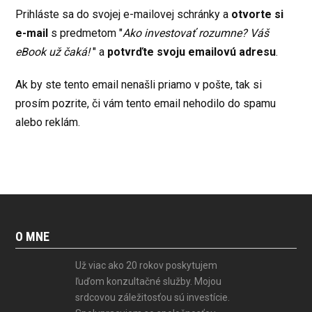
Prihláste sa do svojej e-mailovej schránky a
otvorte si
e-mail
s predmetom "
Ako investovať rozumne? Váš
eBook už čaká!
" a
potvrďte svoju emailovú adresu
.
Ak by ste tento email nenašli priamo v pošte, tak si
prosím pozrite, či vám tento email nehodilo do spamu
alebo reklám.
O MNE
Už viac ako 20 rokov poskytujem
ľuďom konzultačné služby. Mojou
srdcovou záležitosťou sú investície.